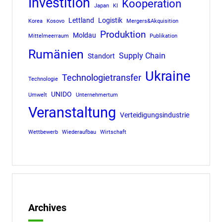
Investition
Kooperation
Japan
KI
Lettland
Logistik
Korea
Kosovo
Mergers&Akquisition
Produktion
Moldau
Mittelmeerraum
Publikation
Rumänien
Supply Chain
Standort
Ukraine
Technologietransfer
Technologie
UNIDO
Umwelt
Unternehmertum
Veranstaltung
Verteidigungsindustrie
Wettbewerb
Wiederaufbau
Wirtschaft
Archives