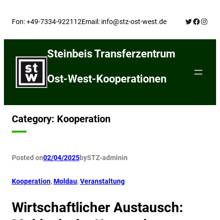
Skip
Twitter
Facebo
Insta
to
Fon: +49-7334-922112
Email: info@stz-ost-west.de
content
Steinbeis Transferzentrum
Ost-West-Kooperationen
Category:
Kooperation
Posted on
02/04/2025
by
STZ-admin
in
Kooperation
, 
Moldau
, 
Veranstaltung
Wirtschaftlicher Austausch: