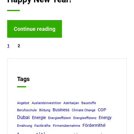
Continue reading
1
2
Tags
Angebot
Auslandsinvestition
Azerbaijan
Baustoffe
Business
COP
Berufsschule
Bildung
Climate Change
Dubai
Energie
Energy
Energieeffizient
Energieeffizienz
Fördermittel
Ernährung
Fachkräfte
Firmenübernahme