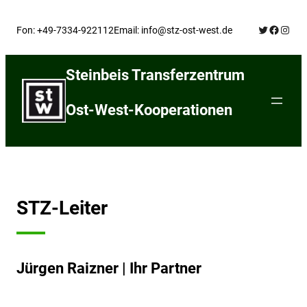
Skip
Twitter
Facebo
Insta
to
Fon: +49-7334-922112
Email: info@stz-ost-west.de
content
Steinbeis Transferzentrum
Ost-West-Kooperationen
STZ-Leiter
Jürgen Raizner | Ihr Partner