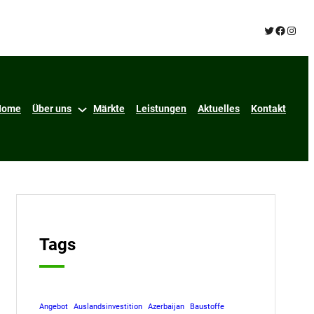
Twitter
Facebo
Insta
Home
Über uns
Märkte
Leistungen
Aktuelles
Kontakt
Tags
Angebot
Auslandsinvestition
Azerbaijan
Baustoffe