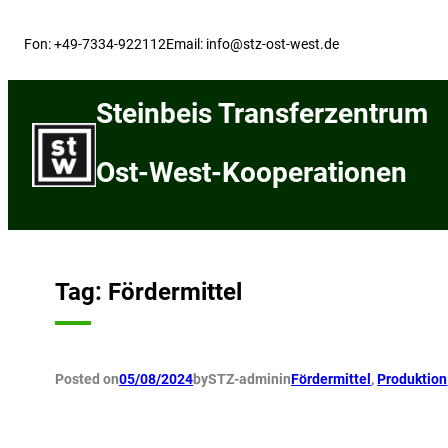
Skip
to
Fon: +49-7334-922112
Email: info@stz-ost-west.de
content
Steinbeis Transferzentrum
Ost-West-Kooperationen
Tag:
Fördermittel
Posted on
05/08/2024
by
STZ-admin
in
Fördermittel
, 
Produktion