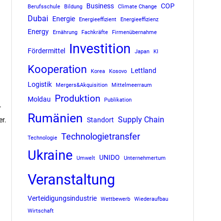
Business
COP
Berufsschule
Bildung
Climate Change
Dubai
Energie
Energieeffizient
Energieeffizienz
Energy
Ernährung
Fachkräfte
Firmenübernahme
Investition
Fördermittel
Japan
KI
Kooperation
Lettland
Korea
Kosovo
Logistik
Mergers&Akquisition
Mittelmeerraum
Produktion
Moldau
Publikation
r
Rumänien
Supply Chain
er.
Standort
Technologietransfer
Technologie
Ukraine
UNIDO
Umwelt
Unternehmertum
Veranstaltung
Verteidigungsindustrie
Wettbewerb
Wiederaufbau
Wirtschaft