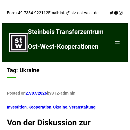
Skip
Twitter
Facebo
Insta
to
Fon: +49-7334-922112
Email: info@stz-ost-west.de
content
Steinbeis Transferzentrum
Ost-West-Kooperationen
Tag:
Ukraine
Posted on
27/07/2026
by
STZ-admin
in
Investition
, 
Kooperation
, 
Ukraine
, 
Veranstaltung
Von der Diskussion zur