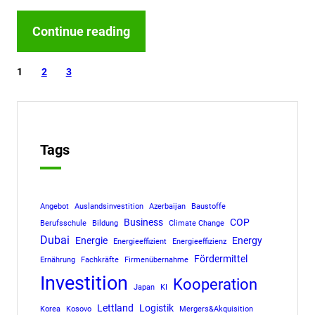
Continue reading
1
2
3
Tags
Angebot
Auslandsinvestition
Azerbaijan
Baustoffe
Business
COP
Berufsschule
Bildung
Climate Change
Dubai
Energie
Energy
Energieeffizient
Energieeffizienz
Fördermittel
Ernährung
Fachkräfte
Firmenübernahme
Investition
Kooperation
Japan
KI
Lettland
Logistik
Korea
Kosovo
Mergers&Akquisition