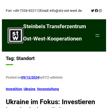
Skip
Twitter
Facebo
Insta
to
Fon: +49-7334-922112
Email: info@stz-ost-west.de
content
Steinbeis Transferzentrum
Ost-West-Kooperationen
Tag:
Standort
Posted on
09/12/2024
by
STZ-admin
in
Investition
, 
Ukraine
, 
Veranstaltung
Ukraine im Fokus: Investieren