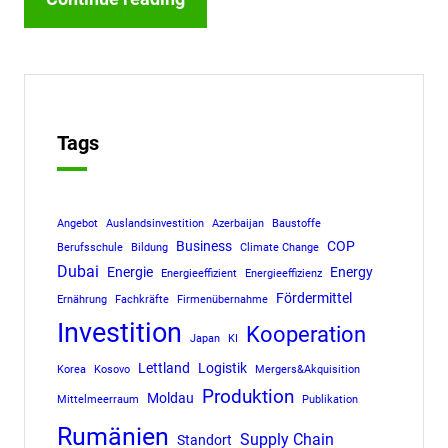
Tags
Angebot
Auslandsinvestition
Azerbaijan
Baustoffe
Business
COP
Berufsschule
Bildung
Climate Change
Dubai
Energie
Energy
Energieeffizient
Energieeffizienz
Fördermittel
Ernährung
Fachkräfte
Firmenübernahme
Investition
Kooperation
Japan
KI
Lettland
Logistik
Korea
Kosovo
Mergers&Akquisition
Produktion
Moldau
Mittelmeerraum
Publikation
Rumänien
Supply Chain
Standort