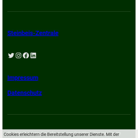
Steinbeis-Zentrale
Twitter
Instagram
Facebook
LinkedIn
Impressum
Datenschutz
© 2026 Steinbeis-Transferzentrum Ost-West-Kooperationen
Cookies erleichtern die Bereitstellung unserer Dienste. Mit der