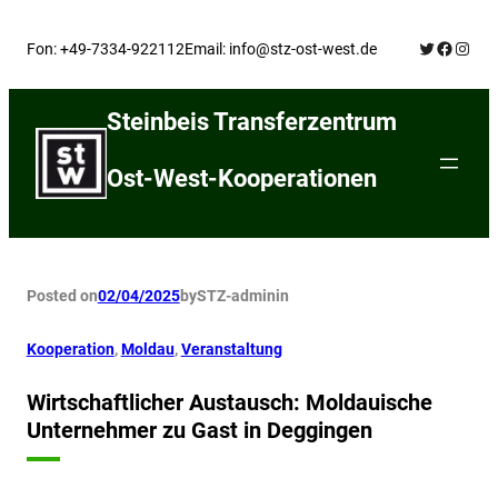
Skip
Twitter
Facebo
Insta
to
Fon: +49-7334-922112
Email: info@stz-ost-west.de
content
Steinbeis Transferzentrum
Ost-West-Kooperationen
Posted on
02/04/2025
by
STZ-admin
in
Kooperation
, 
Moldau
, 
Veranstaltung
Wirtschaftlicher Austausch: Moldauische
Unternehmer zu Gast in Deggingen