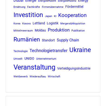
Dubai
Energie
Energy
Energieeffizient
Energieeffizienz
Fördermittel
Ernährung
Fachkräfte
Firmenübernahme
Investition
Kooperation
Japan
KI
Lettland
Logistik
Korea
Kosovo
Mergers&Akquisition
Produktion
Moldau
Mittelmeerraum
Publikation
Rumänien
Supply Chain
Standort
Ukraine
Technologietransfer
Technologie
UNIDO
Umwelt
Unternehmertum
Veranstaltung
Verteidigungsindustrie
Wettbewerb
Wiederaufbau
Wirtschaft