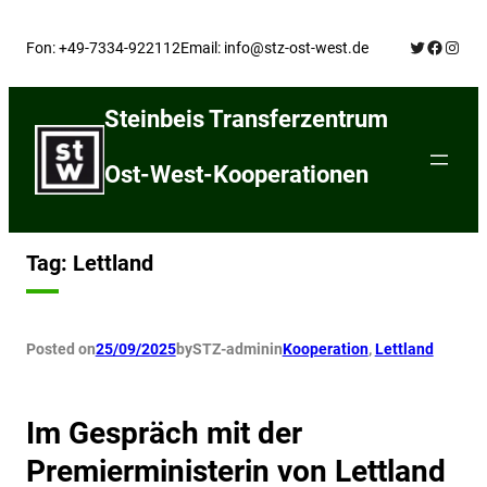
Skip
Twitter
Facebo
Insta
to
Fon: +49-7334-922112
Email: info@stz-ost-west.de
content
Steinbeis Transferzentrum
Ost-West-Kooperationen
Tag:
Lettland
Posted on
25/09/2025
by
STZ-admin
in
Kooperation
, 
Lettland
Im Gespräch mit der
Premierministerin von Lettland