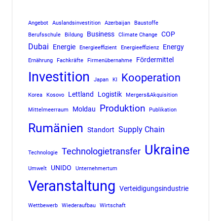
Angebot
Auslandsinvestition
Azerbaijan
Baustoffe
Business
COP
Berufsschule
Bildung
Climate Change
Dubai
Energie
Energy
Energieeffizient
Energieeffizienz
Fördermittel
Ernährung
Fachkräfte
Firmenübernahme
Investition
Kooperation
Japan
KI
Lettland
Logistik
Korea
Kosovo
Mergers&Akquisition
Produktion
Moldau
Mittelmeerraum
Publikation
Rumänien
Supply Chain
Standort
Ukraine
Technologietransfer
Technologie
UNIDO
Umwelt
Unternehmertum
Veranstaltung
Verteidigungsindustrie
Wettbewerb
Wiederaufbau
Wirtschaft