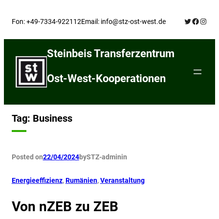
Skip
Twitter
Facebo
Insta
to
Fon: +49-7334-922112
Email: info@stz-ost-west.de
content
Steinbeis Transferzentrum
Ost-West-Kooperationen
Tag:
Business
Posted on
22/04/2024
by
STZ-admin
in
Energieeffizienz
, 
Rumänien
, 
Veranstaltung
Von nZEB zu ZEB