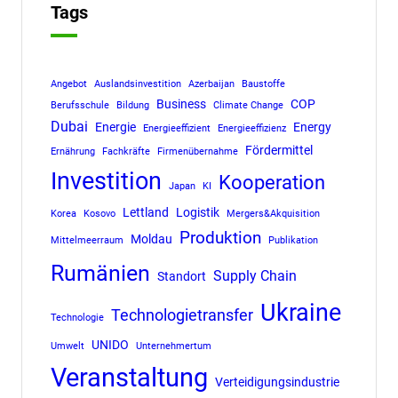
Tags
Angebot
Auslandsinvestition
Azerbaijan
Baustoffe
Business
COP
Berufsschule
Bildung
Climate Change
Dubai
Energie
Energy
Energieeffizient
Energieeffizienz
Fördermittel
Ernährung
Fachkräfte
Firmenübernahme
Investition
Kooperation
Japan
KI
Lettland
Logistik
Korea
Kosovo
Mergers&Akquisition
Produktion
Moldau
Mittelmeerraum
Publikation
Rumänien
Supply Chain
Standort
Ukraine
Technologietransfer
Technologie
UNIDO
Umwelt
Unternehmertum
Veranstaltung
Verteidigungsindustrie