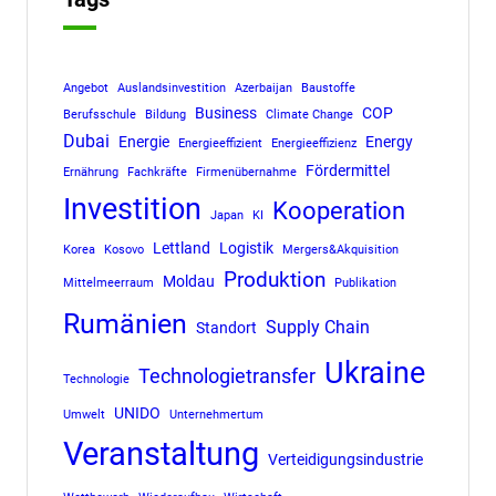
Angebot
Auslandsinvestition
Azerbaijan
Baustoffe
Business
COP
Berufsschule
Bildung
Climate Change
Dubai
Energie
Energy
Energieeffizient
Energieeffizienz
Fördermittel
Ernährung
Fachkräfte
Firmenübernahme
Investition
Kooperation
Japan
KI
Lettland
Logistik
Korea
Kosovo
Mergers&Akquisition
Produktion
Moldau
Mittelmeerraum
Publikation
Rumänien
Supply Chain
Standort
Ukraine
Technologietransfer
Technologie
UNIDO
Umwelt
Unternehmertum
Veranstaltung
Verteidigungsindustrie