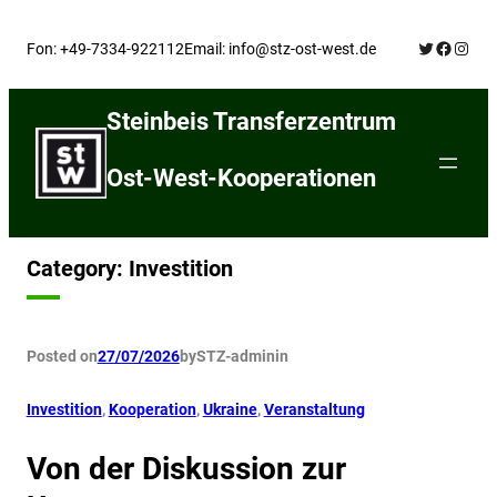
Skip
Twitter
Facebo
Insta
to
Fon: +49-7334-922112
Email: info@stz-ost-west.de
content
Steinbeis Transferzentrum
Ost-West-Kooperationen
Category:
Investition
Posted on
27/07/2026
by
STZ-admin
in
Investition
, 
Kooperation
, 
Ukraine
, 
Veranstaltung
Von der Diskussion zur