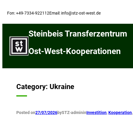
Skip
to
Fon: +49-7334-922112
Email: info@stz-ost-west.de
content
Steinbeis Transferzentrum
Ost-West-Kooperationen
Category:
Ukraine
Posted on
27/07/2026
by
STZ-admin
in
Investition
, 
Kooperation
,