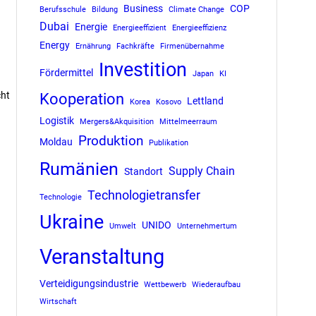
Business
COP
Berufsschule
Bildung
Climate Change
Dubai
Energie
Energieeffizient
Energieeffizienz
Energy
Ernährung
Fachkräfte
Firmenübernahme
Investition
Fördermittel
Japan
KI
cht
Kooperation
Lettland
Korea
Kosovo
Logistik
Mergers&Akquisition
Mittelmeerraum
Produktion
Moldau
Publikation
Rumänien
Supply Chain
Standort
Technologietransfer
Technologie
Ukraine
UNIDO
Umwelt
Unternehmertum
Veranstaltung
Verteidigungsindustrie
Wettbewerb
Wiederaufbau
Wirtschaft