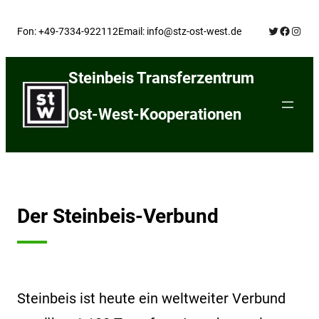
Skip
Twitter
Facebo
Insta
to
Fon: +49-7334-922112
Email: info@stz-ost-west.de
content
Steinbeis Transferzentrum
Ost-West-Kooperationen
Der Steinbeis-Verbund
Steinbeis ist heute ein weltweiter Verbund