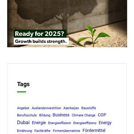
Tags
Angebot
Auslandsinvestition
Azerbaijan
Baustoffe
Business
COP
Berufsschule
Bildung
Climate Change
Dubai
Energie
Energy
Energieeffizient
Energieeffizienz
Fördermittel
Ernährung
Fachkräfte
Firmenübernahme