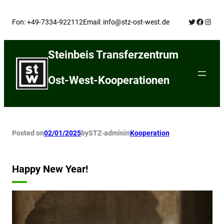
Skip
Twitter
Facebo
Insta
to
Fon: +49-7334-922112
Email: info@stz-ost-west.de
content
Steinbeis Transferzentrum
Ost-West-Kooperationen
Posted on
02/01/2025
by
STZ-admin
in
Kooperation
Happy New Year!