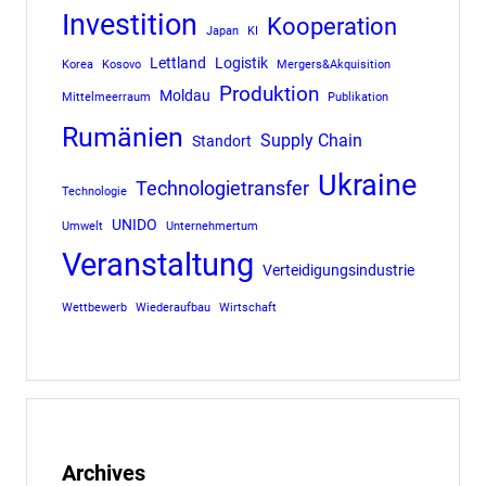
Investition
Kooperation
Japan
KI
Lettland
Logistik
Korea
Kosovo
Mergers&Akquisition
Produktion
Moldau
Mittelmeerraum
Publikation
Rumänien
Supply Chain
Standort
Ukraine
Technologietransfer
Technologie
UNIDO
Umwelt
Unternehmertum
Veranstaltung
Verteidigungsindustrie
Wettbewerb
Wiederaufbau
Wirtschaft
Archives