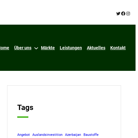
Twitter
Facebo
Insta
Home
Über uns
Märkte
Leistungen
Aktuelles
Kontakt
Tags
Angebot
Auslandsinvestition
Azerbaijan
Baustoffe