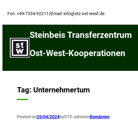
Skip
to
Fon: +49-7334-922112
Email: info@stz-ost-west.de
content
Steinbeis Transferzentrum
Ost-West-Kooperationen
Tag:
Unternehmertum
Posted on
25/04/2024
by
STZ-admin
in
Rumänien