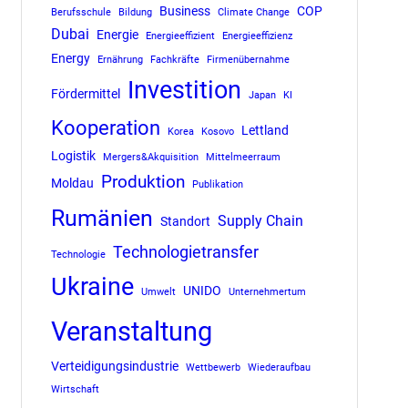
Business
COP
Berufsschule
Bildung
Climate Change
Dubai
Energie
Energieeffizient
Energieeffizienz
Energy
Ernährung
Fachkräfte
Firmenübernahme
Investition
Fördermittel
Japan
KI
Kooperation
Lettland
Korea
Kosovo
Logistik
Mergers&Akquisition
Mittelmeerraum
Produktion
Moldau
Publikation
Rumänien
Supply Chain
Standort
Technologietransfer
Technologie
Ukraine
UNIDO
Umwelt
Unternehmertum
Veranstaltung
Verteidigungsindustrie
Wettbewerb
Wiederaufbau
Wirtschaft