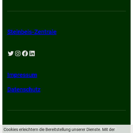
Steinbeis-Zentrale
Twitter
Instagram
Facebook
LinkedIn
Impressum
Datenschutz
© 2026 Steinbeis-Transferzentrum Ost-West-Kooperationen
Cookies erleichtern die Bereitstellung unserer Dienste. Mit der