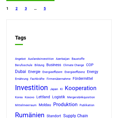
1
2
3
…
5
Tags
Angebot
Auslandsinvestition
Azerbaijan
Baustoffe
Business
COP
Berufsschule
Bildung
Climate Change
Dubai
Energie
Energy
Energieeffizient
Energieeffizienz
Fördermittel
Ernährung
Fachkräfte
Firmenübernahme
Investition
Kooperation
Japan
KI
Lettland
Logistik
Korea
Kosovo
Mergers&Akquisition
Produktion
Moldau
Mittelmeerraum
Publikation
Rumänien
Supply Chain
Standort