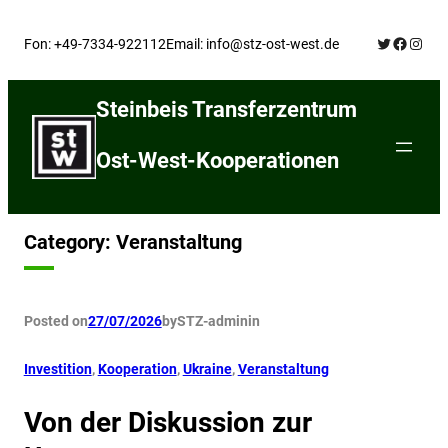
Skip
Twitter
Facebo
Insta
to
Fon: +49-7334-922112
Email: info@stz-ost-west.de
content
Steinbeis Transferzentrum
Ost-West-Kooperationen
Category:
Veranstaltung
Posted on
27/07/2026
by
STZ-admin
in
Investition
, 
Kooperation
, 
Ukraine
, 
Veranstaltung
Von der Diskussion zur