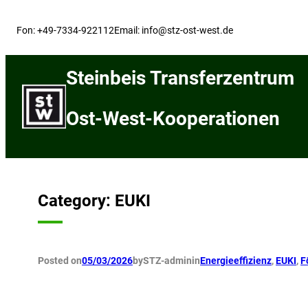
Skip
to
Fon: +49-7334-922112
Email: info@stz-ost-west.de
content
Steinbeis Transferzentrum
Ost-West-Kooperationen
Category:
EUKI
Posted on
05/03/2026
by
STZ-admin
in
Energieeffizienz
, 
EUKI
, 
F