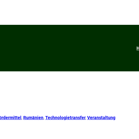
ördermittel
, 
Rumänien
, 
Technologietransfer
, 
Veranstaltung