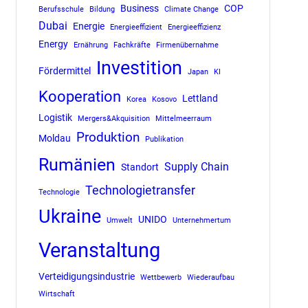
Business
COP
Berufsschule
Bildung
Climate Change
Dubai
Energie
Energieeffizient
Energieeffizienz
Energy
Ernährung
Fachkräfte
Firmenübernahme
Investition
Fördermittel
Japan
KI
Kooperation
Lettland
Korea
Kosovo
Logistik
Mergers&Akquisition
Mittelmeerraum
Produktion
Moldau
Publikation
Rumänien
Supply Chain
Standort
Technologietransfer
Technologie
Ukraine
UNIDO
Umwelt
Unternehmertum
Veranstaltung
Verteidigungsindustrie
Wettbewerb
Wiederaufbau
Wirtschaft