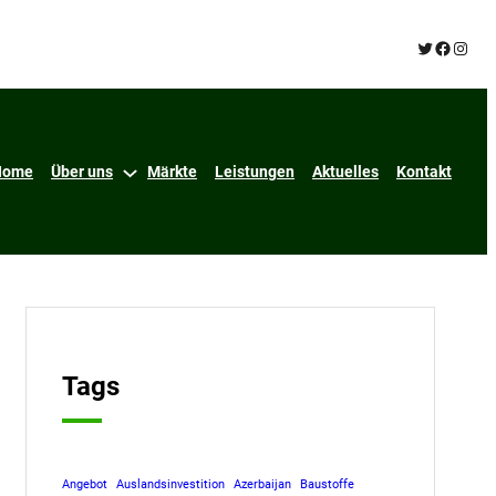
Twitter
Facebo
Insta
Home
Über uns
Märkte
Leistungen
Aktuelles
Kontakt
Tags
Angebot
Auslandsinvestition
Azerbaijan
Baustoffe