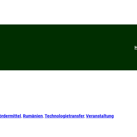
ördermittel
, 
Rumänien
, 
Technologietransfer
, 
Veranstaltung