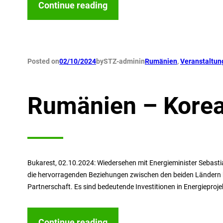
Continue reading
Posted on
02/10/2024
by
STZ-admin
in
Rumänien
, 
Veranstaltun
Rumänien – Korea
Bukarest, 02.10.2024: Wiedersehen mit Energieminister Sebastia
die hervorragenden Beziehungen zwischen den beiden Ländern he
Partnerschaft. Es sind bedeutende Investitionen in Energieprojek
Continue reading