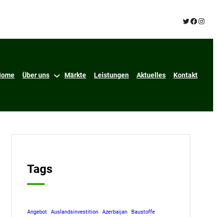
Twitter
Facebo
Insta
Home
Über uns
Märkte
Leistungen
Aktuelles
Kontakt
Tags
Angebot
Auslandsinvestition
Azerbaijan
Baustoffe