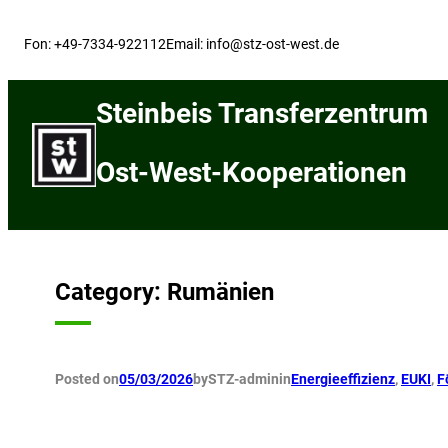
Skip
to
Fon: +49-7334-922112
Email: info@stz-ost-west.de
content
Steinbeis Transferzentrum
Ost-West-Kooperationen
Category:
Rumänien
Posted on
05/03/2026
by
STZ-admin
in
Energieeffizienz
, 
EUKI
, 
F