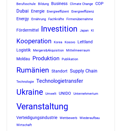
Business
COP
Berufsschule
Bildung
Climate Change
Dubai
Energie
Energieeffizient
Energieeffizienz
Energy
Ernährung
Fachkräfte
Firmenübernahme
Investition
Fördermittel
Japan
KI
Kooperation
Lettland
Korea
Kosovo
Logistik
Mergers&Akquisition
Mittelmeerraum
Produktion
Moldau
Publikation
Rumänien
Supply Chain
Standort
Technologietransfer
Technologie
Ukraine
UNIDO
Umwelt
Unternehmertum
Veranstaltung
Verteidigungsindustrie
Wettbewerb
Wiederaufbau
Wirtschaft