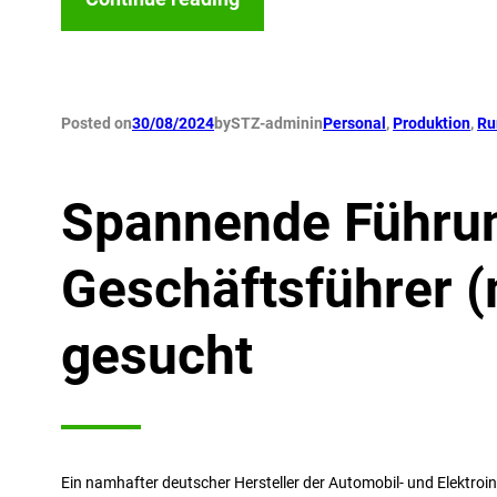
Posted on
30/08/2024
by
STZ-admin
in
Personal
, 
Produktion
, 
Ru
Spannende Führun
Geschäftsführer 
gesucht
Ein namhafter deutscher Hersteller der Automobil- und Elektroi