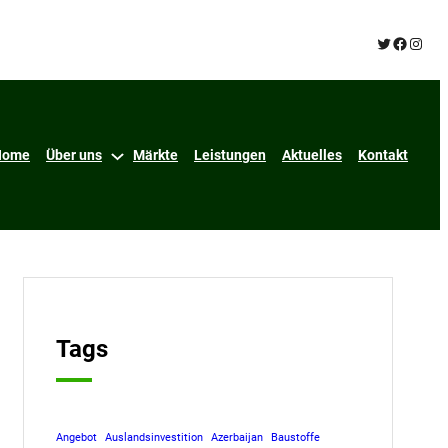
Twitter
Facebo
Insta
Home
Über uns
Märkte
Leistungen
Aktuelles
Kontakt
Tags
Angebot
Auslandsinvestition
Azerbaijan
Baustoffe