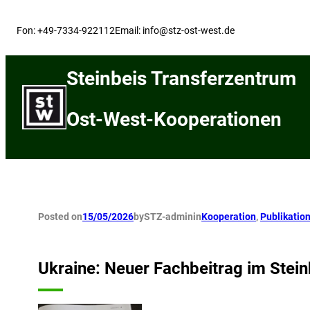
Skip
to
Fon: +49-7334-922112
Email: info@stz-ost-west.de
content
Steinbeis Transferzentrum
Ost-West-Kooperationen
Posted on
15/05/2026
by
STZ-admin
in
Kooperation
, 
Publikatio
Ukraine: Neuer Fachbeitrag im Stei