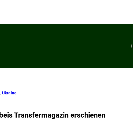
n
, 
Ukraine
nbeis Transfermagazin erschienen