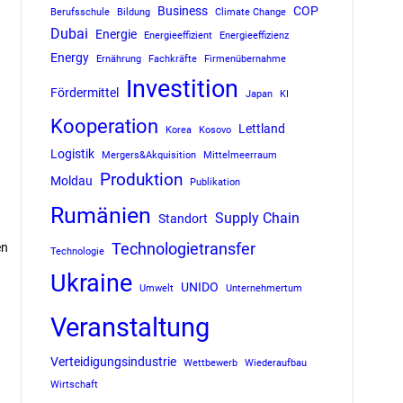
Business
COP
Berufsschule
Bildung
Climate Change
Dubai
Energie
Energieeffizient
Energieeffizienz
Energy
Ernährung
Fachkräfte
Firmenübernahme
Investition
Fördermittel
Japan
KI
Kooperation
Lettland
Korea
Kosovo
Logistik
Mergers&Akquisition
Mittelmeerraum
Produktion
Moldau
Publikation
Rumänien
Supply Chain
Standort
Technologietransfer
en
Technologie
Ukraine
UNIDO
Umwelt
Unternehmertum
Veranstaltung
Verteidigungsindustrie
Wettbewerb
Wiederaufbau
Wirtschaft