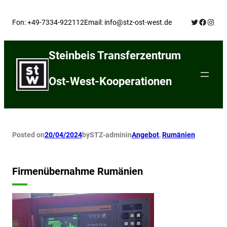
Skip
Twitter
Facebo
Insta
to
Fon: +49-7334-922112
Email: info@stz-ost-west.de
content
Steinbeis Transferzentrum
Ost-West-Kooperationen
Posted on
20/04/2024
by
STZ-admin
in
Angebot
, 
Rumänien
Firmenübernahme Rumänien