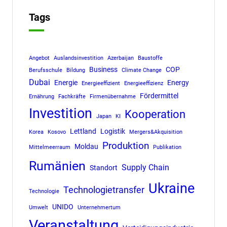
Tags
Angebot
Auslandsinvestition
Azerbaijan
Baustoffe
Business
COP
Berufsschule
Bildung
Climate Change
Dubai
Energie
Energy
Energieeffizient
Energieeffizienz
Fördermittel
Ernährung
Fachkräfte
Firmenübernahme
Investition
Kooperation
Japan
KI
Lettland
Logistik
Korea
Kosovo
Mergers&Akquisition
Produktion
Moldau
Mittelmeerraum
Publikation
Rumänien
Supply Chain
Standort
Ukraine
Technologietransfer
Technologie
UNIDO
Umwelt
Unternehmertum
Veranstaltung