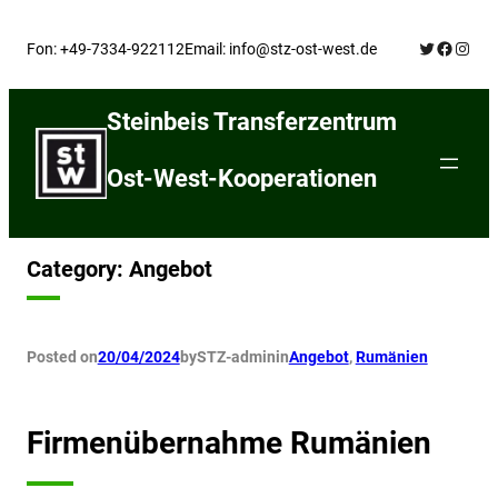
Skip
Twitter
Facebo
Insta
to
Fon: +49-7334-922112
Email: info@stz-ost-west.de
content
Steinbeis Transferzentrum
Ost-West-Kooperationen
Category:
Angebot
Posted on
20/04/2024
by
STZ-admin
in
Angebot
, 
Rumänien
Firmenübernahme Rumänien