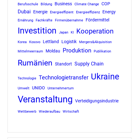
Business
COP
Berufsschule
Bildung
Climate Change
Dubai
Energie
Energy
Energieeffizient
Energieeffizienz
Fördermittel
Ernährung
Fachkräfte
Firmenübernahme
Investition
Kooperation
Japan
KI
Lettland
Logistik
Korea
Kosovo
Mergers&Akquisition
Produktion
Moldau
Mittelmeerraum
Publikation
Rumänien
Supply Chain
Standort
Ukraine
Technologietransfer
Technologie
UNIDO
Umwelt
Unternehmertum
Veranstaltung
Verteidigungsindustrie
Wettbewerb
Wiederaufbau
Wirtschaft