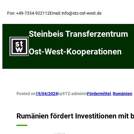
Skip
to
Fon: +49-7334-922112
Email: info@stz-ost-west.de
content
Steinbeis Transferzentrum
Ost-West-Kooperationen
Posted on
19/04/2024
by
STZ-admin
in
Fördermittel
, 
Rumänien
Rumänien fördert Investitionen mit b