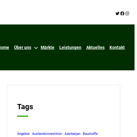
Twitter
Facebo
Insta
Home
Über uns
Märkte
Leistungen
Aktuelles
Kontakt
Tags
Angebot
Auslandsinvestition
Azerbaijan
Baustoffe