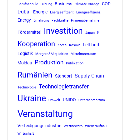
Business
COP
Berufsschule
Bildung
Climate Change
Dubai
Energie
Energieeffizient
Energieeffizienz
Energy
Ernährung
Fachkräfte
Firmenübernahme
Investition
Fördermittel
Japan
KI
Kooperation
Lettland
Korea
Kosovo
Logistik
Mergers&Akquisition
Mittelmeerraum
Produktion
Moldau
Publikation
Rumänien
Supply Chain
Standort
Technologietransfer
Technologie
Ukraine
UNIDO
Umwelt
Unternehmertum
Veranstaltung
Verteidigungsindustrie
Wettbewerb
Wiederaufbau
Wirtschaft