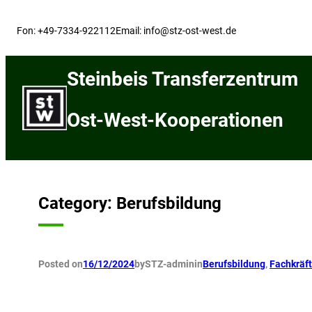
Skip
to
Fon: +49-7334-922112
Email: info@stz-ost-west.de
content
Steinbeis Transferzentrum
Ost-West-Kooperationen
Category:
Berufsbildung
Posted on
16/12/2024
by
STZ-admin
in
Berufsbildung
, 
Fachkräf