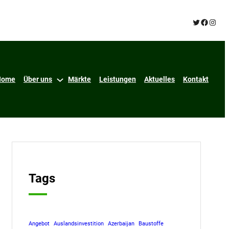
Twitter
Facebo
Insta
Home
Über uns
Märkte
Leistungen
Aktuelles
Kontakt
Tags
Angebot
Auslandsinvestition
Azerbaijan
Baustoffe