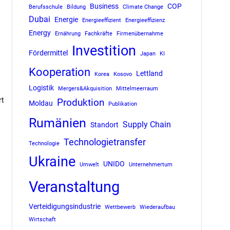
Business
COP
Berufsschule
Bildung
Climate Change
Dubai
Energie
Energieeffizient
Energieeffizienz
Energy
Ernährung
Fachkräfte
Firmenübernahme
Investition
Fördermittel
Japan
KI
Kooperation
Lettland
Korea
Kosovo
Logistik
Mergers&Akquisition
Mittelmeerraum
rt
Produktion
Moldau
Publikation
Rumänien
Supply Chain
Standort
Technologietransfer
Technologie
Ukraine
UNIDO
Umwelt
Unternehmertum
Veranstaltung
Verteidigungsindustrie
Wettbewerb
Wiederaufbau
Wirtschaft