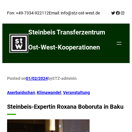
Skip
Twitter
Facebo
Insta
to
Fon: +49-7334-922112
Email: info@stz-ost-west.de
content
Steinbeis Transferzentrum
Ost-West-Kooperationen
Posted on
01/02/2024
by
STZ-admin
in
Aserbaidschan
, 
Klimawandel
, 
Veranstaltung
Steinbeis-Expertin Roxana Boboruta in Baku