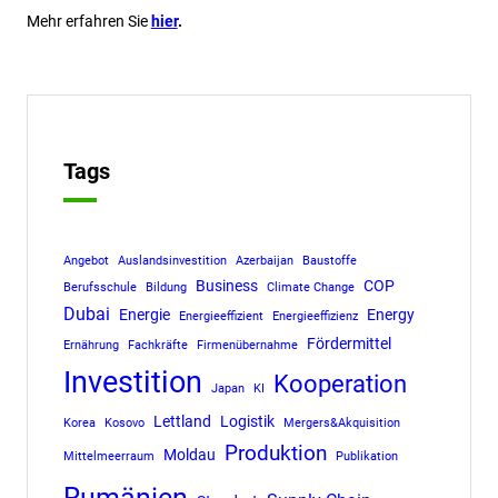
Mehr erfahren Sie
hier
.
Tags
Angebot
Auslandsinvestition
Azerbaijan
Baustoffe
Business
COP
Berufsschule
Bildung
Climate Change
Dubai
Energie
Energy
Energieeffizient
Energieeffizienz
Fördermittel
Ernährung
Fachkräfte
Firmenübernahme
Investition
Kooperation
Japan
KI
Lettland
Logistik
Korea
Kosovo
Mergers&Akquisition
Produktion
Moldau
Mittelmeerraum
Publikation
Rumänien