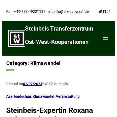
Skip
Twitter
Facebo
Insta
to
Fon: +49-7334-922112
Email: info@stz-ost-west.de
content
Steinbeis Transferzentrum
Ost-West-Kooperationen
Category:
Klimawandel
Posted on
01/02/2024
by
STZ-admin
in
Aserbaidschan
, 
Klimawandel
, 
Veranstaltung
Steinbeis-Expertin Roxana