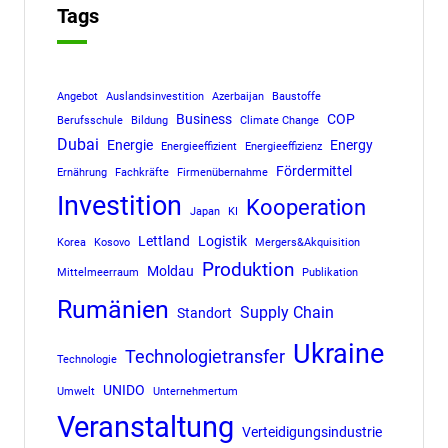
Tags
Angebot
Auslandsinvestition
Azerbaijan
Baustoffe
Business
COP
Berufsschule
Bildung
Climate Change
Dubai
Energie
Energy
Energieeffizient
Energieeffizienz
Fördermittel
Ernährung
Fachkräfte
Firmenübernahme
Investition
Kooperation
Japan
KI
Lettland
Logistik
Korea
Kosovo
Mergers&Akquisition
Produktion
Moldau
Mittelmeerraum
Publikation
Rumänien
Supply Chain
Standort
Ukraine
Technologietransfer
Technologie
UNIDO
Umwelt
Unternehmertum
Veranstaltung
Verteidigungsindustrie