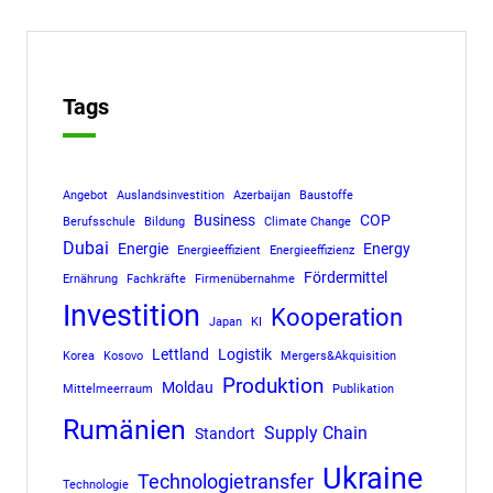
Tags
Angebot
Auslandsinvestition
Azerbaijan
Baustoffe
Business
COP
Berufsschule
Bildung
Climate Change
Dubai
Energie
Energy
Energieeffizient
Energieeffizienz
Fördermittel
Ernährung
Fachkräfte
Firmenübernahme
Investition
Kooperation
Japan
KI
Lettland
Logistik
Korea
Kosovo
Mergers&Akquisition
Produktion
Moldau
Mittelmeerraum
Publikation
Rumänien
Supply Chain
Standort
Ukraine
Technologietransfer
Technologie