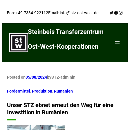
Skip
Twitter
Facebo
Insta
to
Fon: +49-7334-922112
Email: info@stz-ost-west.de
content
Steinbeis Transferzentrum
Ost-West-Kooperationen
Posted on
05/08/2024
by
STZ-admin
in
Fördermittel
, 
Produktion
, 
Rumänien
Unser STZ ebnet erneut den Weg für eine
Investition in Rumänien