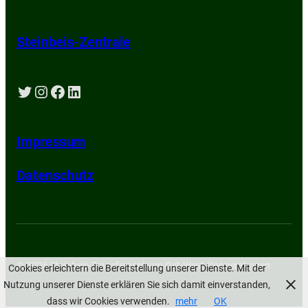
Steinbeis-Zentrale
Twitter
Instagram
Facebook
LinkedIn
Impressum
Datenschutz
© 2026 Steinbeis-Transferzentrum Ost-West-Kooperationen
Cookies erleichtern die Bereitstellung unserer Dienste. Mit der
Nutzung unserer Dienste erklären Sie sich damit einverstanden,
dass wir Cookies verwenden.
mehr
OK