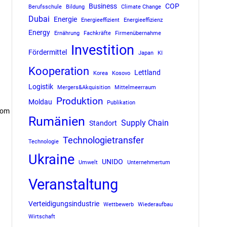
Business
COP
Berufsschule
Bildung
Climate Change
Dubai
Energie
Energieeffizient
Energieeffizienz
Energy
Ernährung
Fachkräfte
Firmenübernahme
Investition
Fördermittel
Japan
KI
Kooperation
Lettland
Korea
Kosovo
Logistik
Mergers&Akquisition
Mittelmeerraum
Produktion
Moldau
Publikation
 vom
Rumänien
Supply Chain
Standort
Technologietransfer
Technologie
Ukraine
UNIDO
Umwelt
Unternehmertum
Veranstaltung
Verteidigungsindustrie
Wettbewerb
Wiederaufbau
Wirtschaft