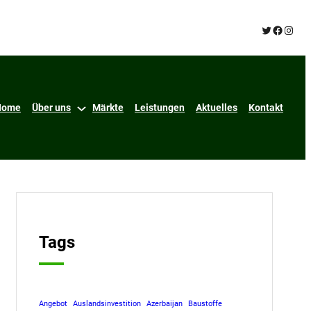
Twitter
Facebo
Insta
Home
Über uns
Märkte
Leistungen
Aktuelles
Kontakt
Tags
Angebot
Auslandsinvestition
Azerbaijan
Baustoffe