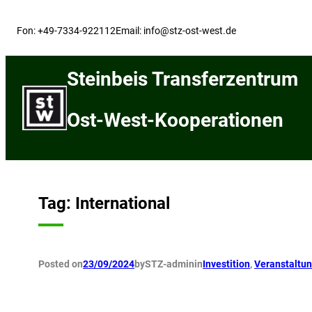
Skip
to
Fon: +49-7334-922112
Email: info@stz-ost-west.de
content
Steinbeis Transferzentrum
Ost-West-Kooperationen
Tag:
International
Posted on
23/09/2024
by
STZ-admin
in
Investition
, 
Veranstaltu