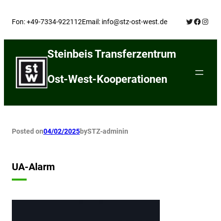
Skip
Twitter
Facebo
Insta
to
Fon: +49-7334-922112
Email: info@stz-ost-west.de
content
Steinbeis Transferzentrum
Ost-West-Kooperationen
Posted on
04/02/2025
by
STZ-admin
in
UA-Alarm