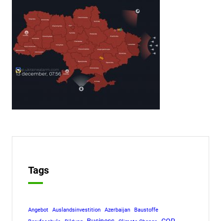
Tags
Angebot
Auslandsinvestition
Azerbaijan
Baustoffe
Business
COP