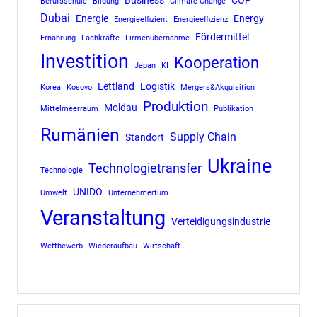
Berufsschule
Bildung
Climate Change
Dubai
Energie
Energy
Energieeffizient
Energieeffizienz
Fördermittel
Ernährung
Fachkräfte
Firmenübernahme
Investition
Kooperation
Japan
KI
Lettland
Logistik
Korea
Kosovo
Mergers&Akquisition
Produktion
Moldau
Mittelmeerraum
Publikation
Rumänien
Supply Chain
Standort
Ukraine
Technologietransfer
Technologie
UNIDO
Umwelt
Unternehmertum
Veranstaltung
Verteidigungsindustrie
Wettbewerb
Wiederaufbau
Wirtschaft