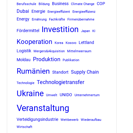
Business
COP
Berufsschule
Bildung
Climate Change
Dubai
Energie
Energieeffizient
Energieeffizienz
Energy
Ernährung
Fachkräfte
Firmenübernahme
Investition
Fördermittel
Japan
KI
Kooperation
Lettland
Korea
Kosovo
Logistik
Mergers&Akquisition
Mittelmeerraum
Produktion
Moldau
Publikation
Rumänien
Supply Chain
Standort
Technologietransfer
Technologie
Ukraine
UNIDO
Umwelt
Unternehmertum
Veranstaltung
Verteidigungsindustrie
Wettbewerb
Wiederaufbau
Wirtschaft