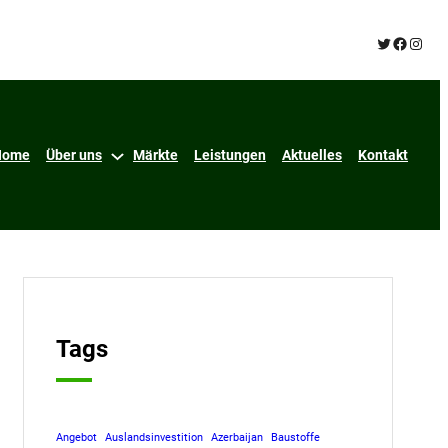
Twitter
Facebo
Insta
Home
Über uns
Märkte
Leistungen
Aktuelles
Kontakt
Tags
Angebot
Auslandsinvestition
Azerbaijan
Baustoffe