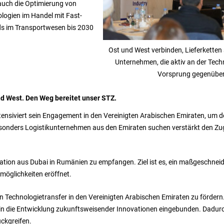
 auch die Optimierung von
logien im Handel mit Fast-
s im Transportwesen bis 2030
Ost und West verbinden, Lieferketten 
Unternehmen, die aktiv an der Tech
Vorsprung gegenüber
nd West. Den Weg bereitet unser STZ.
tensiviert sein Engagement in den Vereinigten Arabischen Emiraten, um 
onders Logistikunternehmen aus den Emiraten suchen verstärkt den Zug
gation aus Dubai in Rumänien zu empfangen. Ziel ist es, ein maßgeschne
smöglichkeiten eröffnet.
Technologietransfer in den Vereinigten Arabischen Emiraten zu fördern
 in die Entwicklung zukunftsweisender Innovationen eingebunden. Dadur
ückgreifen.