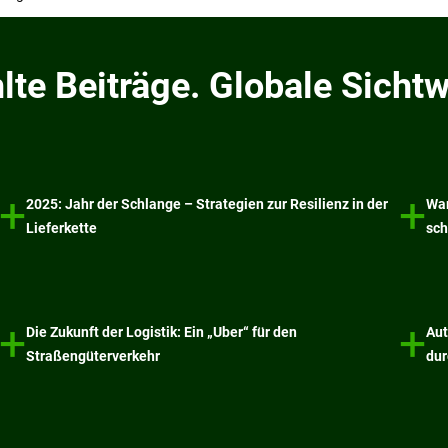
e Beiträge. Globale Sichtw
+
+
2025: Jahr der Schlange – Strategien zur Resilienz in der
War
Lieferkette
sch
+
+
Die Zukunft der Logistik: Ein „Uber“ für den
Aut
Straßengüterverkehr
dur