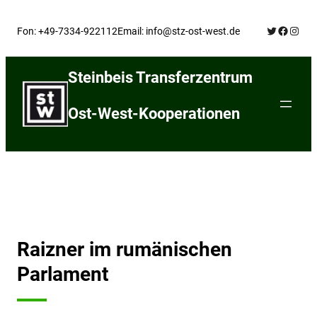
Skip
Twitter
Facebo
Insta
to
Fon: +49-7334-922112
Email: info@stz-ost-west.de
content
Steinbeis Transferzentrum
Ost-West-Kooperationen
Raizner im rumänischen
Parlament