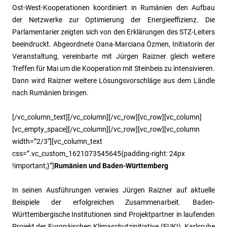
Ost-West-Kooperationen koordiniert in Rumänien den Aufbau
der Netzwerke zur Optimierung der Energieeffizienz. Die
Parlamentarier zeigten sich von den Erklärungen des STZ-Leiters
beeindruckt. Abgeordnete Oana-Marciana Özmen, Initiatorin der
Veranstaltung, vereinbarte mit Jürgen Raizner gleich weitere
Treffen für Mai um die Kooperation mit Steinbeis zu intensivieren.
Dann wird Raizner weitere Lösungsvorschläge aus dem Ländle
nach Rumänien bringen.
[/vc_column_text][/vc_column][/vc_row][vc_row][vc_column]
[vc_empty_space][/vc_column][/vc_row][vc_row][vc_column
width=”2/3″][vc_column_text
css=”.vc_custom_1621073545645{padding-right: 24px
!important;}”]
Rumänien und Baden-Württemberg
In seinen Ausführungen verwies Jürgen Raizner auf aktuelle
Beispiele der erfolgreichen Zusammenarbeit. Baden-
Württembergische Institutionen sind Projektpartner in laufenden
Projekt der Europäischen Klimaschutzinitiative (EUKI). Karlsruhe