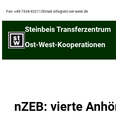
Skip
to
Fon: +49-7334-922112
Email: info@stz-ost-west.de
content
Steinbeis Transferzentrum
Ost-West-Kooperationen
nZEB: vierte Anh