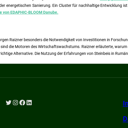
er energetischen Sanierung. Ein Cluster für nachhaltige Entwicklung ist
ite von EDAPHIC-BLOOM Danube.
rgen Raizner besonders die Notwendigkeit von Investitionen in Forschun
U sind die Motoren des Wirtschaftswachstums. Raizner erläuterte, waru
richtige Alternative. Die Nutzung der Erfahrungen von Steinbeis in Rumän
Twitter
Instagram
Facebook
LinkedIn
I
D