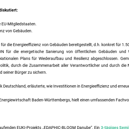
iskutiert:
 EU-Mitgliedstaaten.
zienz von Gebäuden.
für die Energieeffizienz von Gebäuden bereitgestellt, d.h. konkret für 
ON für die energetische Sanierung von öffentlichen Gebäuden und 
Nationalen Plans für Wiederaufbau und Resilienz abgeschlossen. Gem
olitik, durch die Zusammenarbeit aller Verantwortlicher und durch di
 seiner Bürger zu sichern.
k Deutschland, erläuterte, wie Investitionen in Energieeffizienz und ern
d Energiewirtschaft Baden-Württembergs, hielt einen umfassenden Fachvor
 laufenden EUKI-Projekts „EDAPHIC-BLOOM Danube“.
Ein
3-tägiges Sem