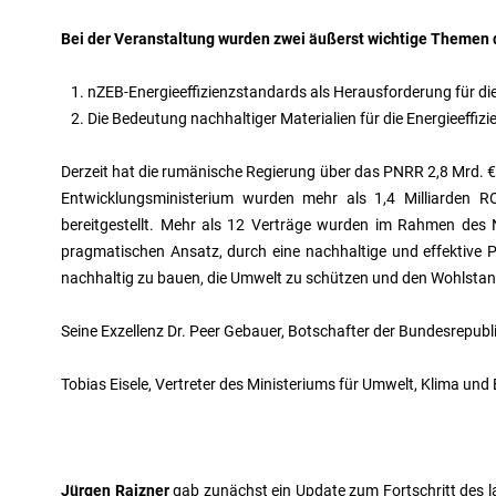
Bei der Veranstaltung wurden zwei äußerst wichtige Themen d
nZEB-Energieeffizienzstandards als Herausforderung für die
Die Bedeutung nachhaltiger Materialien für die Energieeffi
Derzeit hat die rumänische Regierung über das PNRR 2,8 Mrd. € 
Entwicklungsministerium wurden mehr als 1,4 Milliarden R
bereitgestellt. Mehr als 12 Verträge wurden im Rahmen des 
pragmatischen Ansatz, durch eine nachhaltige und effektive P
nachhaltig zu bauen, die Umwelt zu schützen und den Wohlstand
Seine Exzellenz Dr. Peer Gebauer, Botschafter der Bundesrepubli
Tobias Eisele, Vertreter des Ministeriums für Umwelt, Klima un
Jürgen Raizner
gab zunächst ein Update zum Fortschritt des