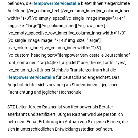
befinden, die
ifempower
Servicestelle
bietet Ihnen zielgerichtete
Anleitung.[/vc_column_text][/vc_column_inner][vc_column_inner
width=”1/3″][vc_empty_space][vc_single_image image=”7144″
img_size=”large”][/vc_column_inner][/vc_row_inner]
[vc_empty_space][vc_row_inner][vc_column_inner width=”1/3″]
[vc_single_image image=”7148″ img_size=”large”]
[/vc_column_inner][vc_column_inner width=”2/3″]
[vc_custom_heading text=”ifempower Servicestelle Deutschland”
font_container=”tag:h4|text_align:left” use_theme_fonts=”yes”]
[vc_column_text]Unser Steinbeis-Transferzentrum hat die
ifempower Servicestelle
für Deutschland eingerichtet. Das
Angebot richtet sich vorrangig an Studentinnen – jeglicher
Fachrichtung und jeglicher Hochschule.
STZ-Leiter Jürgen Raizner ist von ifempower als Berater
anerkannt und zertifiziert. Jürgen Raizner wird Sie persönlich
betreuen. Er hat Erfahrung im Aufbau von 5 eigenen Firmen, die
sich in unterschiedlichen Entwicklungsstadien befinden.