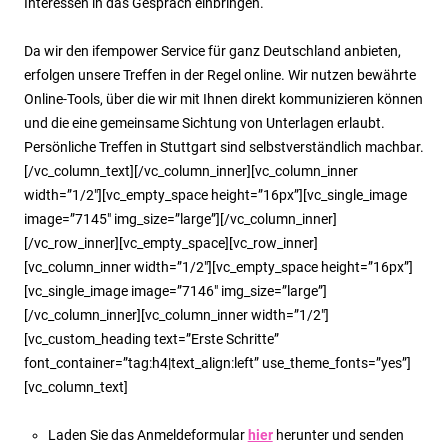
Interessen in das Gespräch einbringen.
Da wir den ifempower Service für ganz Deutschland anbieten,
erfolgen unsere Treffen in der Regel online. Wir nutzen bewährte
Online-Tools, über die wir mit Ihnen direkt kommunizieren können
und die eine gemeinsame Sichtung von Unterlagen erlaubt.
Persönliche Treffen in Stuttgart sind selbstverständlich machbar.
[/vc_column_text][/vc_column_inner][vc_column_inner
width=”1/2″][vc_empty_space height=”16px”][vc_single_image
image=”7145″ img_size=”large”][/vc_column_inner]
[/vc_row_inner][vc_empty_space][vc_row_inner]
[vc_column_inner width=”1/2″][vc_empty_space height=”16px”]
[vc_single_image image=”7146″ img_size=”large”]
[/vc_column_inner][vc_column_inner width=”1/2″]
[vc_custom_heading text=”Erste Schritte”
font_container=”tag:h4|text_align:left” use_theme_fonts=”yes”]
[vc_column_text]
Laden Sie das Anmeldeformular
hier
herunter und senden