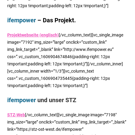
right: 12px !important;padding-left: 12px !important;}”]
ifempower
– Das Projekt.
Projektwebseite (englisch)
[/vc_column_text][vc_single_image
image=”7192″ img_size=”large” onclick=”custom_link”
img_link_target=”_blank” link=”http://www.ifempower.eu”
css=”.vc_custom_1606904674846{padding-right: 12px
!important;padding-left: 12px !important;}”][/vc_column_inner]
[vc_column_inner width=”1/3″][vc_column_text
css=”.vc_custom_1606904735445{padding-right: 12px
!important;padding-left: 12px !important;}”]
ifempower
und unser STZ
STZ-Web
[/vc_column_text][vc_single_image image=”7198″
img_size=”large” onclick=”custom_link” img_link_target=”_blank”
link=”https://stz-ost-west.de/ifempower”