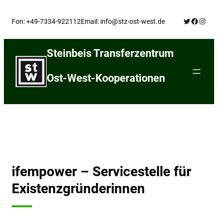
Skip
Twitter
Facebo
Insta
to
Fon: +49-7334-922112
Email: info@stz-ost-west.de
content
Steinbeis Transferzentrum
Ost-West-Kooperationen
ifempower – Servicestelle für
Existenzgründerinnen