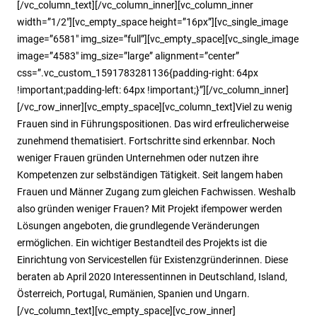
[/vc_column_text][/vc_column_inner][vc_column_inner
width=”1/2″][vc_empty_space height=”16px”][vc_single_image
image=”6581″ img_size=”full”][vc_empty_space][vc_single_image
image=”4583″ img_size=”large” alignment=”center”
css=”.vc_custom_1591783281136{padding-right: 64px
!important;padding-left: 64px !important;}”][/vc_column_inner]
[/vc_row_inner][vc_empty_space][vc_column_text]Viel zu wenig
Frauen sind in Führungspositionen. Das wird erfreulicherweise
zunehmend thematisiert. Fortschritte sind erkennbar. Noch
weniger Frauen gründen Unternehmen oder nutzen ihre
Kompetenzen zur selbständigen Tätigkeit. Seit langem haben
Frauen und Männer Zugang zum gleichen Fachwissen. Weshalb
also gründen weniger Frauen? Mit Projekt ifempower werden
Lösungen angeboten, die grundlegende Veränderungen
ermöglichen. Ein wichtiger Bestandteil des Projekts ist die
Einrichtung von Servicestellen für Existenzgründerinnen. Diese
beraten ab April 2020 Interessentinnen in Deutschland, Island,
Österreich, Portugal, Rumänien, Spanien und Ungarn.
[/vc_column_text][vc_empty_space][vc_row_inner]