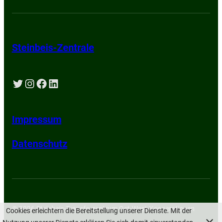
Steinbeis-Zentrale
Twitter
Instagram
Facebook
LinkedIn
Impressum
Datenschutz
© 2026 Steinbeis-Transferzentrum Ost-West-Kooperationen
Cookies erleichtern die Bereitstellung unserer Dienste. Mit der