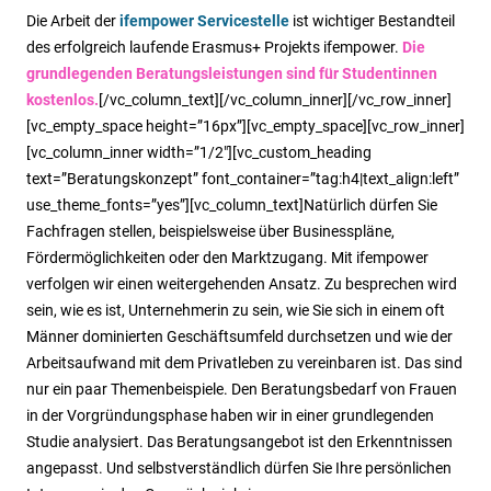
Die Arbeit der
ifempower Servicestelle
ist wichtiger Bestandteil
des erfolgreich laufende Erasmus+ Projekts ifempower.
Die
grundlegenden Beratungsleistungen sind für Studentinnen
kostenlos.
[/vc_column_text][/vc_column_inner][/vc_row_inner]
[vc_empty_space height=”16px”][vc_empty_space][vc_row_inner]
[vc_column_inner width=”1/2″][vc_custom_heading
text=”Beratungskonzept” font_container=”tag:h4|text_align:left”
use_theme_fonts=”yes”][vc_column_text]Natürlich dürfen Sie
Fachfragen stellen, beispielsweise über Businesspläne,
Fördermöglichkeiten oder den Marktzugang. Mit ifempower
verfolgen wir einen weitergehenden Ansatz. Zu besprechen wird
sein, wie es ist, Unternehmerin zu sein, wie Sie sich in einem oft
Männer dominierten Geschäftsumfeld durchsetzen und wie der
Arbeitsaufwand mit dem Privatleben zu vereinbaren ist. Das sind
nur ein paar Themenbeispiele. Den Beratungsbedarf von Frauen
in der Vorgründungsphase haben wir in einer grundlegenden
Studie analysiert. Das Beratungsangebot ist den Erkenntnissen
angepasst. Und selbstverständlich dürfen Sie Ihre persönlichen