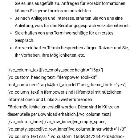
Sie es uns ausgefüllt zu. Anfragen für Vorabinformationen
können Sie gerne formlos an uns richten.
Je nach Anliegen und Interesse, erhalten Sie von uns eine
Anleitung, was für das Beratungsgespräch vorzubereiten ist.
Sie erhalten von uns Terminvorschläge für ein erstes
Gespräch.
Am vereinbarten Termin besprechen Jürgen Raizner und Sie,
Ihr Vorhaben, Ihre Möglichkeiten, etc.
[/vc_column_text][vc_empty_space height=”16px”]
[vc_custom_heading text=”ifempower Took-kit”
font_container=”tag:h4|text_align:left” use_theme_fonts=”yes”]
[vc_column_text]In ifempower sind Hilfsmittel mit nützlichen
Informationen und Links zu weiterführenden
Fördermöglichkeiten erstellt worden. Diese sind in Kürze an
dieser Stelle per Download erhaltlich.[/vc_column_text]
[/vc_column_inner][/vc_row_inner][vc_empty_space]
[vc_empty_space][vc_row_inner][vc_column_inner width=”1/3″]
[vc_column_text css=”.vc_custom_1606904724491{padding-