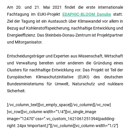
Am 20. und 21. Mai 2021 findet die erste internationale
Fachtagung im EUKI-Projekt
EDAPHIC-BLOOM Danube
statt.
Ziel der Tagung ist ein Austausch über Klimawandel vor allem in
Bezug auf Kohlenstoffspeicherung, nachhaltige Entwicklung und
Energieeffizienz. Das Steinbeis-Donau-Zentrum ist Projektpartner
und Mitorganisator.
Entscheidungsträger und Experten aus Wissenschaft, Wirtschaft
und Verwaltung bereiten unter anderem die Gründung eines
Clusters für nachhaltige Entwicklung vor. Das Projekt ist Teil der
Europäischen Klimaschutzinitiative (EUKI) des deutschen
Bundesministeriums für Umwelt, Naturschutz und nukleare
Sicherheit.
[/vc_column_text][vc_empty_space][/vc_column][/vc_row]
[vc_row][vc_column width=”1/4″][vc_single_image
image=”12470″ css=”.vc_custom_1621061251394{padding-
right: 24px !important;}”][/vc_column][vc_column width=”1/2″]