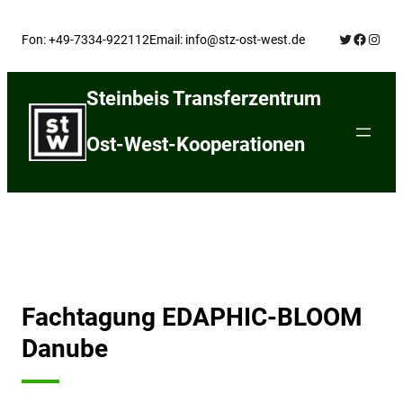
Skip
Twitter
Facebo
Insta
to
Fon: +49-7334-922112
Email: info@stz-ost-west.de
content
Steinbeis Transferzentrum
Ost-West-Kooperationen
Fachtagung EDAPHIC-BLOOM
Danube