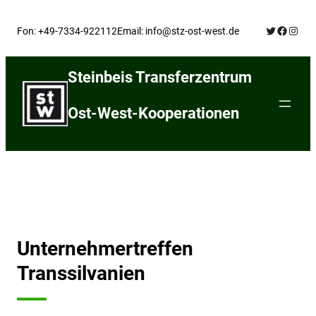
Skip
Twitter
Facebo
Insta
to
Fon: +49-7334-922112
Email: info@stz-ost-west.de
content
Steinbeis Transferzentrum
Ost-West-Kooperationen
Unternehmertreffen
Transsilvanien