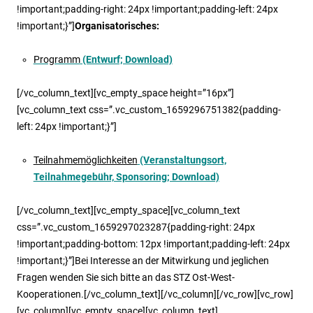
!important;padding-right: 24px !important;padding-left: 24px
!important;}”]
Organisatorisches:
Programm
(Entwurf; Download)
[/vc_column_text][vc_empty_space height=”16px”]
[vc_column_text css=”.vc_custom_1659296751382{padding-
left: 24px !important;}”]
Teilnahmemöglichkeiten
(Veranstaltungsort,
Teilnahmegebühr, Sponsoring; Download)
[/vc_column_text][vc_empty_space][vc_column_text
css=”.vc_custom_1659297023287{padding-right: 24px
!important;padding-bottom: 12px !important;padding-left: 24px
!important;}”]Bei Interesse an der Mitwirkung und jeglichen
Fragen wenden Sie sich bitte an das STZ Ost-West-
Kooperationen.[/vc_column_text][/vc_column][/vc_row][vc_row]
[vc_column][vc_empty_space][vc_column_text]