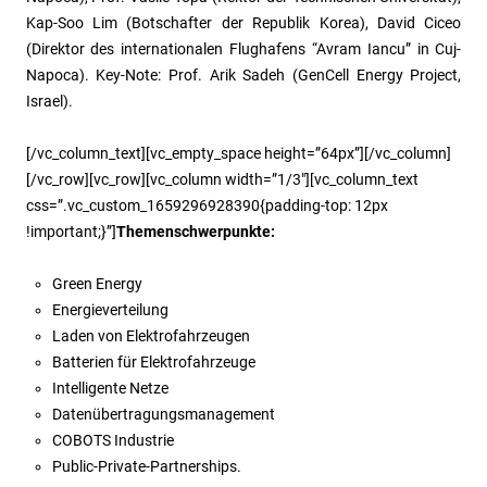
Kap-Soo Lim (Botschafter der Republik Korea), David Ciceo
(Direktor des internationalen Flughafens “Avram Iancu” in Cuj-
Napoca). Key-Note: Prof. Arik Sadeh (GenCell Energy Project,
Israel).
[/vc_column_text][vc_empty_space height=”64px”][/vc_column]
[/vc_row][vc_row][vc_column width=”1/3″][vc_column_text
css=”.vc_custom_1659296928390{padding-top: 12px
!important;}”]
Themenschwerpunkte:
Green Energy
Energieverteilung
Laden von Elektrofahrzeugen
Batterien für Elektrofahrzeuge
Intelligente Netze
Datenübertragungsmanagement
COBOTS Industrie
Public-Private-Partnerships.