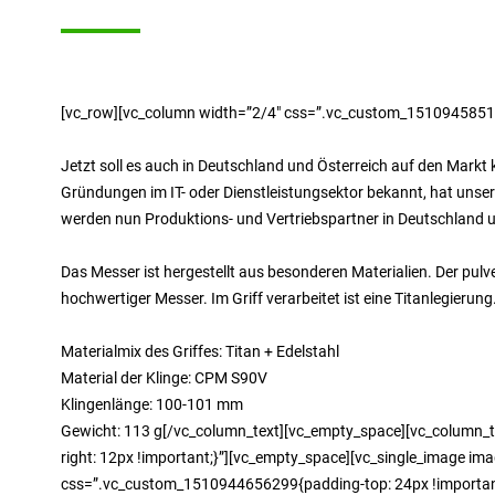
[vc_row][vc_column width=”2/4″ css=”.vc_custom_151094585112
Jetzt soll es auch in Deutschland und Österreich auf den Mark
Gründungen im IT- oder Dienstleistungsektor bekannt, hat unse
werden nun Produktions- und Vertriebspartner in Deutschland u
Das Messer ist hergestellt aus besonderen Materialien. Der pulv
hochwertiger Messer. Im Griff verarbeitet ist eine Titanlegieru
Materialmix des Griffes: Titan + Edelstahl
Material der Klinge: CPM S90V
Klingenlänge: 100-101 mm
Gewicht: 113 g[/vc_column_text][vc_empty_space][vc_column_t
right: 12px !important;}”][vc_empty_space][vc_single_image im
css=”.vc_custom_1510944656299{padding-top: 24px !important