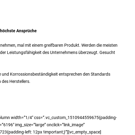
 höchste Ansprüche
rnehmen, mal mit einem greifbaren Produkt. Werden die meisten
n der Leistungsfähigkeit des Unternehmens überzeugt. Gesucht
ärte und Korrossionsbeständigkeit entsprechen den Standards
 des Herstellers.
column width=”1/4″ css=”.vc_custom_1510944559675{padding-
=”6196″ img_size=”large” onclick=”link_image”
3{padding-left: 12px !important;}”][vc_empty_space]