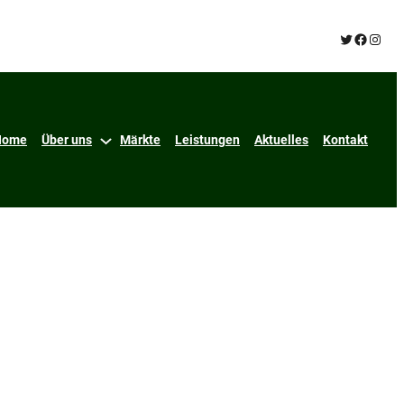
Twitter
Facebo
Insta
Home
Über uns
Märkte
Leistungen
Aktuelles
Kontakt