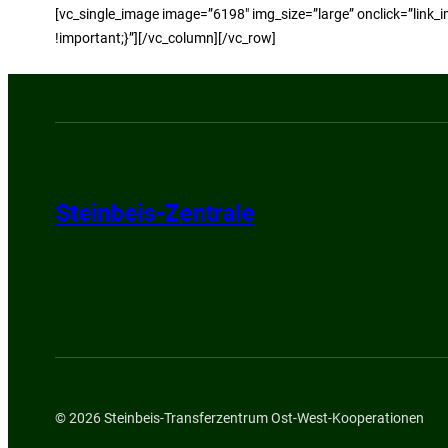
[vc_single_image image=”6198″ img_size=”large” onclick=”link
!important;}”][/vc_column][/vc_row]
Steinbeis-Zentrale
© 2026 Steinbeis-Transferzentrum Ost-West-Kooperationen