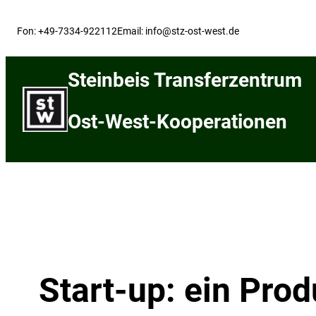
Skip
to
Fon: +49-7334-922112
Email: info@stz-ost-west.de
content
Steinbeis Transferzentrum
Ost-West-Kooperationen
Start-up: ein Pro