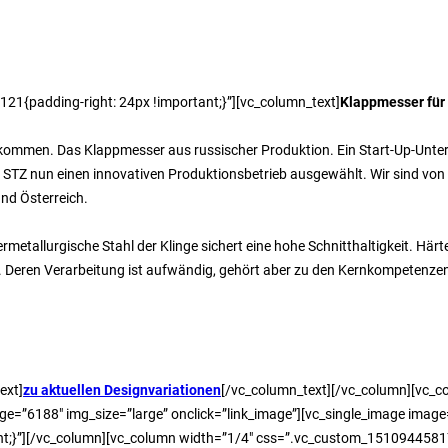
1{padding-right: 24px !important;}”][vc_column_text]
Klappmesser für
t kommen. Das Klappmesser aus russischer Produktion. Ein Start-Up-Unte
r STZ nun einen innovativen Produktionsbetrieb ausgewählt. Wir sind vo
nd Österreich.
ermetallurgische Stahl der Klinge sichert eine hohe Schnitthaltigkeit. H
ng. Deren Verarbeitung ist aufwändig, gehört aber zu den Kernkompetenzen
ext]
zu aktuellen Designvariationen
[/vc_column_text][/vc_column][vc_
age=”6188″ img_size=”large” onclick=”link_image”][vc_single_image image
;}”][/vc_column][vc_column width=”1/4″ css=”.vc_custom_151094458172