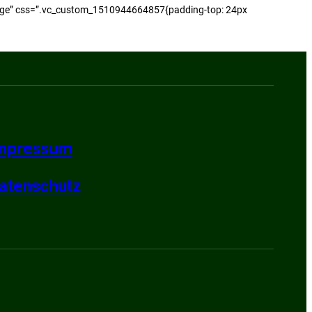
_image” css=”.vc_custom_1510944664857{padding-top: 24px
mpressum
atenschutz