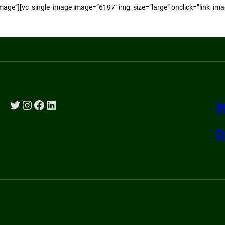
_image”][vc_single_image image=”6197″ img_size=”large” onclick=”link
Twitter
Instagram
Facebook
LinkedIn
I
D