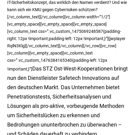
IT-Sicherheitskonzept, das wirklich den Namen verdient? Und wie
kann sich ein KMU gegen Cyberrisiken schützen?
[/vc_column_text][/vc_column][vc_column width=”1/2″]
[vc_empty_space][vc_empty_space][vc_empty_space]
[vc_column_text css=”.vc_custom_1475069248587{padding-
right: 12px !important;padding-left: 12px !important;}”][jwplayer
RqlN3Klg][/vc_column_text][/vc_column][/vc_row][vc_row]
[vc_column][vc_empty_space][vc_column_text
css=”.vc_custom_1476384165340{padding-left: 12px
Das STZ Ost-West-Kooperationen bringt
!important;}”]
nun den Dienstleister Safetech Innovations auf
den deutschen Markt. Das Unternehmen bietet
Penetrationstests, Sicherheitsanalysen und
Lösungen als pro-aktive, vorbeugende Methoden
um Sicherheitslücken zu erkennen und
Bedrohungen ununterbrochen zu überwachen –
und Schäden dauerhaft zu verhindern.