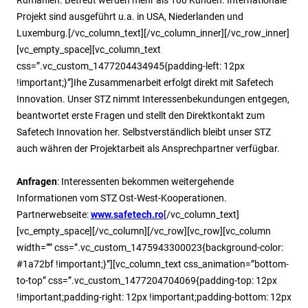
Projekt sind ausgeführt u.a. in USA, Niederlanden und
Luxemburg.[/vc_column_text][/vc_column_inner][/vc_row_inner]
[vc_empty_space][vc_column_text
css=”.vc_custom_1477204434945{padding-left: 12px
!important;}”]Ihe Zusammenarbeit erfolgt direkt mit Safetech
Innovation. Unser STZ nimmt Interessenbekundungen entgegen,
beantwortet erste Fragen und stellt den Direktkontakt zum
Safetech Innovation her. Selbstverständlich bleibt unser STZ
auch währen der Projektarbeit als Ansprechpartner verfügbar.
Anfragen
: Interessenten bekommen weitergehende
Informationen vom STZ Ost-West-Kooperationen.
Partnerwebseite:
www.safetech.ro
[/vc_column_text]
[vc_empty_space][/vc_column][/vc_row][vc_row][vc_column
width=”” css=”.vc_custom_1475943300023{background-color:
#1a72bf !important;}”][vc_column_text css_animation=”bottom-
to-top” css=”.vc_custom_1477204704069{padding-top: 12px
!important;padding-right: 12px !important;padding-bottom: 12px