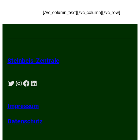
+ Ausrüstungen für die industriellen Netzwerke
+ Sicherheitskurse
[/vc_column_text][/vc_column][/vc_row]
Steinbeis-Zentrale
Twitter
Instagram
Facebook
LinkedIn
Impressum
Datenschutz