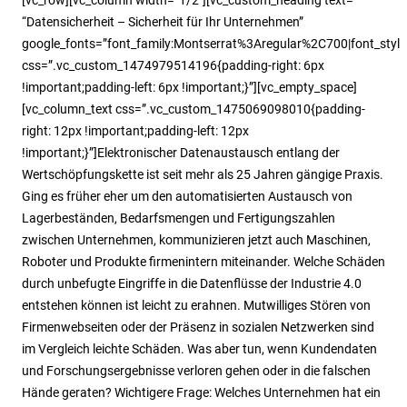
“Datensicherheit – Sicherheit für Ihr Unternehmen”
google_fonts=”font_family:Montserrat%3Aregular%2C700|font_st
css=”.vc_custom_1474979514196{padding-right: 6px
!important;padding-left: 6px !important;}”][vc_empty_space]
[vc_column_text css=”.vc_custom_1475069098010{padding-
right: 12px !important;padding-left: 12px
!important;}”]Elektronischer Datenaustausch entlang der
Wertschöpfungskette ist seit mehr als 25 Jahren gängige Praxis.
Ging es früher eher um den automatisierten Austausch von
Lagerbeständen, Bedarfsmengen und Fertigungszahlen
zwischen Unternehmen, kommunizieren jetzt auch Maschinen,
Roboter und Produkte firmenintern miteinander. Welche Schäden
durch unbefugte Eingriffe in die Datenflüsse der Industrie 4.0
entstehen können ist leicht zu erahnen. Mutwilliges Stören von
Firmenwebseiten oder der Präsenz in sozialen Netzwerken sind
im Vergleich leichte Schäden. Was aber tun, wenn Kundendaten
und Forschungsergebnisse verloren gehen oder in die falschen
Hände geraten? Wichtigere Frage: Welches Unternehmen hat ein