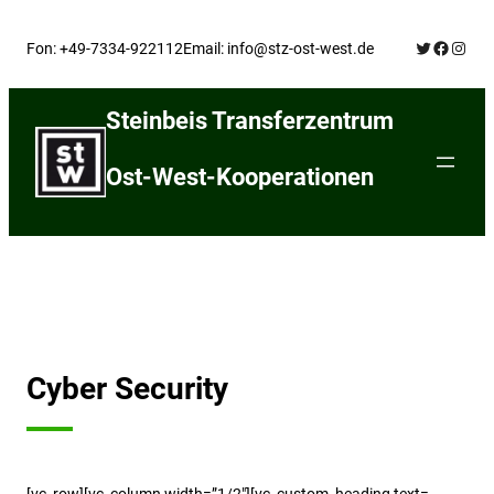
Skip
Twitter
Facebo
Insta
to
Fon: +49-7334-922112
Email: info@stz-ost-west.de
content
Steinbeis Transferzentrum
Ost-West-Kooperationen
Cyber Security
[vc_row][vc_column width=”1/2″][vc_custom_heading text=