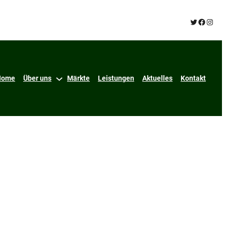
Twitter
Facebo
Insta
Home
Über uns
Märkte
Leistungen
Aktuelles
Kontakt