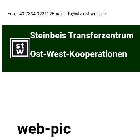
Skip
to
Fon: +49-7334-922112
Email: info@stz-ost-west.de
content
Steinbeis Transferzentrum
Ost-West-Kooperationen
web-pic