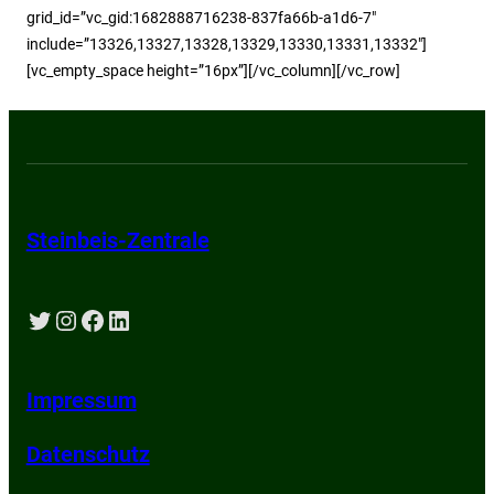
grid_id=”vc_gid:1682888716238-837fa66b-a1d6-7″
include=”13326,13327,13328,13329,13330,13331,13332″]
[vc_empty_space height=”16px”][/vc_column][/vc_row]
Steinbeis-Zentrale
Twitter
Instagram
Facebook
LinkedIn
Impressum
Datenschutz