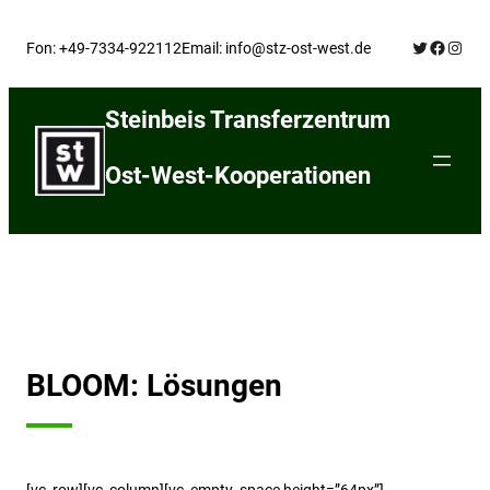
Skip
Twitter
Facebo
Insta
to
Fon: +49-7334-922112
Email: info@stz-ost-west.de
content
Steinbeis Transferzentrum
Ost-West-Kooperationen
BLOOM: Lösungen
[vc_row][vc_column][vc_empty_space height=”64px”]