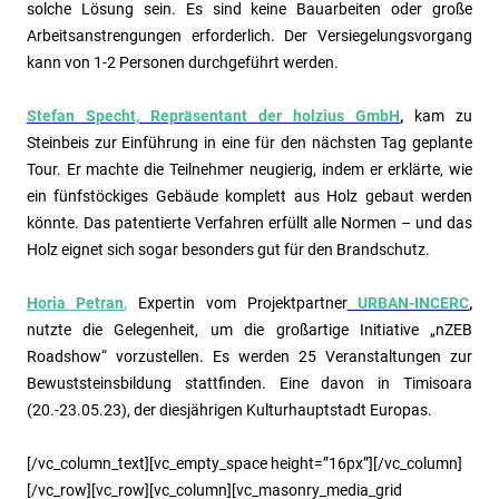
solche Lösung sein. Es sind keine Bauarbeiten oder große
Arbeitsanstrengungen erforderlich. Der Versiegelungsvorgang
kann von 1-2 Personen durchgeführt werden.
Stefan Specht, Repräsentant der holzius GmbH
,
kam zu
Steinbeis zur Einführung in eine für den nächsten Tag geplante
Tour.
Er machte die Teilnehmer neugierig, indem er erklärte, wie
ein fünfstöckiges Gebäude komplett aus Holz gebaut werden
könnte. Das patentierte Verfahren erfüllt alle Normen – und das
Holz eignet sich sogar besonders gut für den Brandschutz.
Horia Petran
,
Expertin vom Projektpartner
URBAN-INCERC
,
nutzte die Gelegenheit, um die großartige Initiative „nZEB
Roadshow“ vorzustellen. Es werden 25 Veranstaltungen zur
Bewuststeinsbildung stattfinden. Eine davon in Timisoara
(20.-23.05.23), der diesjährigen Kulturhauptstadt Europas.
[/vc_column_text][vc_empty_space height=”16px”][/vc_column]
[/vc_row][vc_row][vc_column][vc_masonry_media_grid