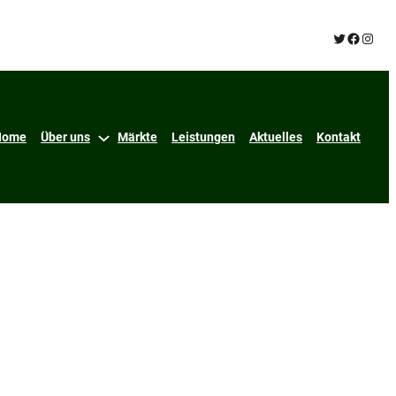
Twitter
Facebo
Insta
Home
Über uns
Märkte
Leistungen
Aktuelles
Kontakt