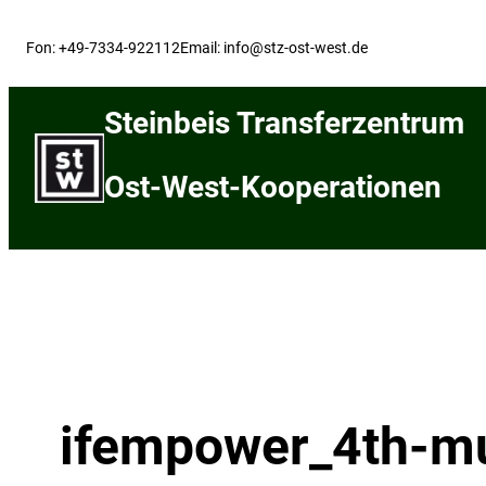
Skip
to
Fon: +49-7334-922112
Email: info@stz-ost-west.de
content
Steinbeis Transferzentrum
Ost-West-Kooperationen
ifempower_4th-mul