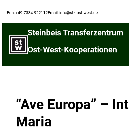
Skip
to
Fon: +49-7334-922112
Email: info@stz-ost-west.de
content
Steinbeis Transferzentrum
Ost-West-Kooperationen
“Ave Europa” – In
Maria